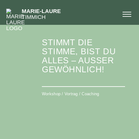
MARIE-LAURE
TIMMICH
STIMMT DIE
STIMME, BIST DU
ALLES – AUSSER G
EWÖHNLICH!
Workshop / Vortrag / Coaching