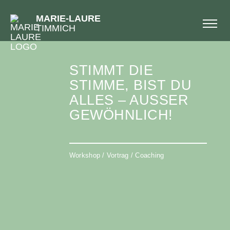
MARIE-LAURE
TIMMICH
STIMMT DIE
STIMME, BIST DU
ALLES – AUSSER G
EWÖHNLICH!
Workshop / Vortrag / Coaching